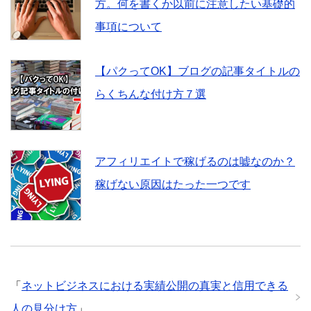
方。何を書くか以前に注意したい基礎的
事項について
【パクってOK】ブログの記事タイトルの
らくちんな付け方７選
アフィリエイトで稼げるのは嘘なのか？
稼げない原因はたった一つです
「
ネットビジネスにおける実績公開の真実と信用できる
人の見分け方
」